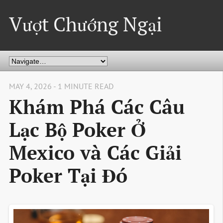
Vượt Chướng Ngại
MAY 4, 2026 - 1 MINUTE READ
Khám Phá Các Câu
Lạc Bộ Poker Ở
Mexico và Các Giải
Poker Tại Đó