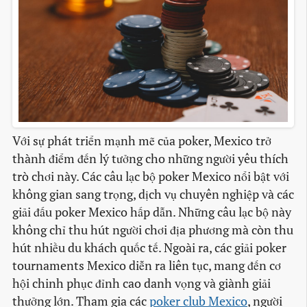
Với sự phát triển mạnh mẽ của poker, Mexico trở
thành điểm đến lý tưởng cho những người yêu thích
trò chơi này. Các câu lạc bộ poker Mexico nổi bật với
không gian sang trọng, dịch vụ chuyên nghiệp và các
giải đấu poker Mexico hấp dẫn. Những câu lạc bộ này
không chỉ thu hút người chơi địa phương mà còn thu
hút nhiều du khách quốc tế. Ngoài ra, các giải poker
tournaments Mexico diễn ra liên tục, mang đến cơ
hội chinh phục đỉnh cao danh vọng và giành giải
thưởng lớn. Tham gia các
poker club Mexico
, người