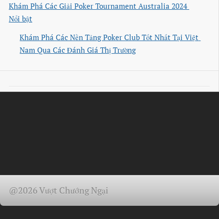
Khám Phá Các Giải Poker Tournament Australia 2024 
Nổi bật
Khám Phá Các Nền Tảng Poker Club Tốt Nhất Tại Việt 
Nam Qua Các Đánh Giá Thị Trường
@2026 Vượt Chướng Ngại