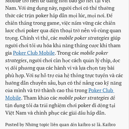
Mobile trở nên dễ dàng hơn bao giờ hết tại Việt
Nam. Với ứng dụng này, người chơi có thể thưởng
thức các trận poker hấp dẫn mọi lúc, mọi nơi. Để
chiến thắng trong game, việc nắm vững các chiến
lược chơi poker qua điện thoại trở nên vô cùng quan
trọng. Chính vì thế, các
mobile poker strategies
giúp
người chơi tối ưu hóa khả năng thắng cược khi tham
gia
Poker Club Mobile
. Trong các
mobile poker
strategies
, người chơi cần học cách quản lý chip, đọc
vị đối phương qua các hành vi và lựa chọn tay bài
phù hợp. Với sự hỗ trợ của hệ thống trực tuyến và các
hướng dẫn chuyên sâu, bạn có thể nâng cao kỹ năng
của mình và trở thành cao thủ trong
Poker Club 
Mobile
. Tham khảo các
mobile poker strategies
để
tận dụng tối đa trải nghiệm chơi poker di động tại
Việt Nam và chinh phục các giải đấu hấp dẫn.
Posted by
Những topic liên quan đến kaibro sẽ là. Kaibro