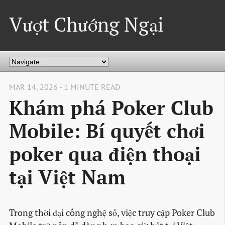
Vượt Chướng Ngại
MAR 14, 2026 - 1 MINUTE READ
Khám phá Poker Club
Mobile: Bí quyết chơi
poker qua điện thoại
tại Việt Nam
Trong thời đại công nghệ số, việc truy cập Poker Club