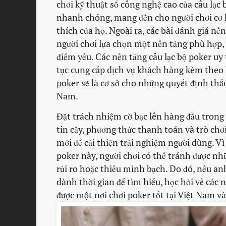
chơi kỹ thuật số công nghệ cao của câu lạc 
nhanh chóng, mang đến cho người chơi cơ h
thích của họ. Ngoài ra, các bài đánh giá nề
người chơi lựa chọn một nền tảng phù hợp,
điểm yếu. Các nền tảng câu lạc bộ poker uy 
tục cung cấp dịch vụ khách hàng kèm theo 
poker sẽ là cơ sở cho những quyết định thấ
Nam.
Đặt trách nhiệm cờ bạc lên hàng đầu trong c
tin cậy, phương thức thanh toán và trò chơi
mới để cải thiện trải nghiệm người dùng. Vì
poker này, người chơi có thể tránh được nhữ
rủi ro hoặc thiếu minh bạch. Do đó, nếu a
dành thời gian để tìm hiểu, học hỏi về các n
được một nơi chơi poker tốt tại Việt Nam và