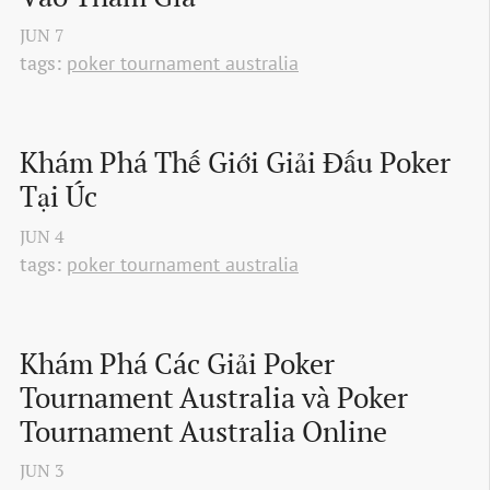
JUN
7
tags:
poker tournament australia
Khám Phá Thế Giới Giải Đấu Poker 
Tại Úc
JUN
4
tags:
poker tournament australia
Khám Phá Các Giải Poker 
Tournament Australia và Poker 
Tournament Australia Online
JUN
3