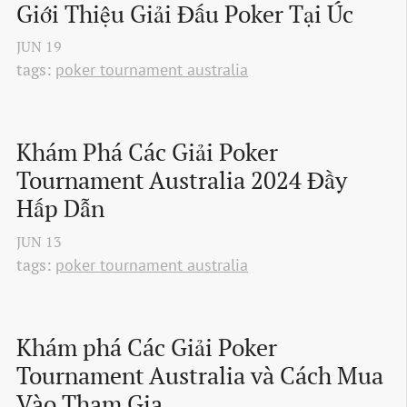
Giới Thiệu Giải Đấu Poker Tại Úc
JUN
19
tags:
poker tournament australia
Khám Phá Các Giải Poker 
Tournament Australia 2024 Đầy 
Hấp Dẫn
JUN
13
tags:
poker tournament australia
Khám phá Các Giải Poker 
Tournament Australia và Cách Mua 
Vào Tham Gia