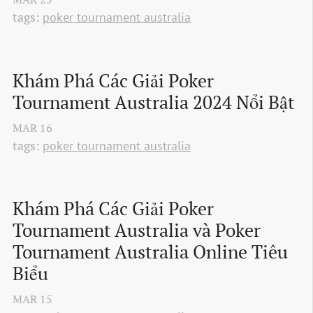
tags:
poker tournament australia
Khám Phá Các Giải Poker 
Tournament Australia 2024 Nổi Bật
MAR
16
tags:
poker tournament australia
Khám Phá Các Giải Poker 
Tournament Australia và Poker 
Tournament Australia Online Tiêu 
Biểu
MAR
15