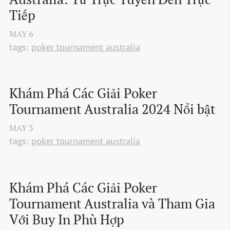
Tiếp
MAY
6
tags:
poker tournament australia
Khám Phá Các Giải Poker 
Tournament Australia 2024 Nổi bật
MAY
3
tags:
poker tournament australia
Khám Phá Các Giải Poker 
Tournament Australia và Tham Gia 
Với Buy In Phù Hợp