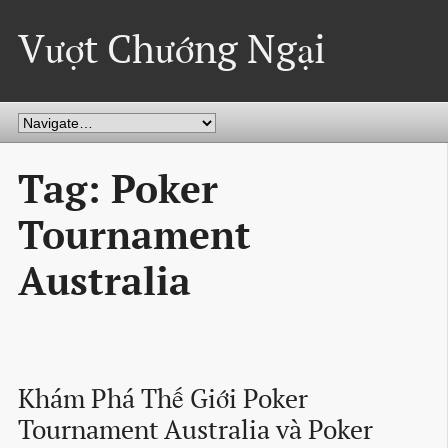
Vượt Chướng Ngại
Tag: Poker
Tournament
Australia
Khám Phá Thế Giới Poker 
Tournament Australia và Poker 