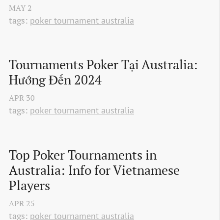
MAY
2
tags:
poker tournament australia
Tournaments Poker Tại Australia: 
Hướng Đến 2024
APR
30
tags:
poker tournament australia
Top Poker Tournaments in 
Australia: Info for Vietnamese 
Players
APR
25
tags:
poker tournament australia