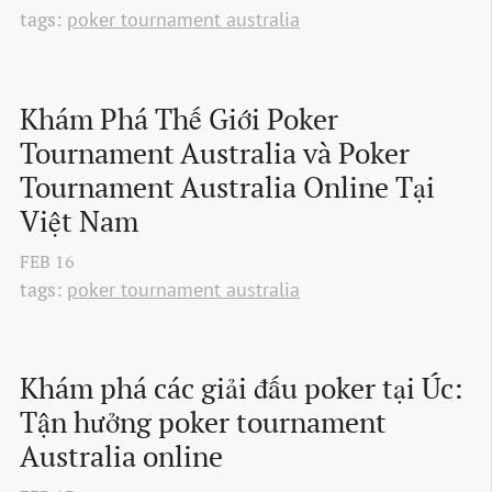
tags:
poker tournament australia
Khám Phá Thế Giới Poker 
Tournament Australia và Poker 
Tournament Australia Online Tại 
Việt Nam
FEB
16
tags:
poker tournament australia
Khám phá các giải đấu poker tại Úc: 
Tận hưởng poker tournament 
Australia online