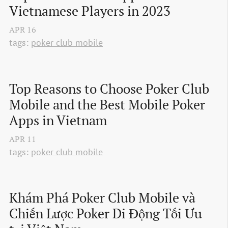
Vietnamese Players in 2023
APR
16
tags:
poker club mobile
Top Reasons to Choose Poker Club 
Mobile and the Best Mobile Poker 
Apps in Vietnam
APR
11
tags:
poker club mobile
Khám Phá Poker Club Mobile và 
Chiến Lược Poker Di Động Tối Ưu 