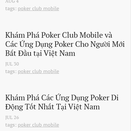
AUG
4
tags:
poker club mobile
Khám Phá Poker Club Mobile và 
Các Ứng Dụng Poker Cho Người Mới 
Bắt Đầu tại Việt Nam
JUL
30
tags:
poker club mobile
Khám Phá Các Ứng Dụng Poker Di 
Động Tốt Nhất Tại Việt Nam
JUL
26
tags:
poker club mobile