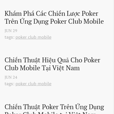
Khám Phá Các Chiến Lược Poker 
Trên Ứng Dụng Poker Club Mobile
JUN
29
tags:
poker club mobile
Chiến Thuật Hiệu Quả Cho Poker 
Club Mobile Tại Việt Nam
JUN
24
tags:
poker club mobile
Chiến Thuật Poker Trên Ứng Dụng 