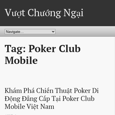
Vượt Chướng Ngại
Tag: Poker Club
Mobile
Khám Phá Chiến Thuật Poker Di 
Động Đẳng Cấp Tại Poker Club 
Mobile Việt Nam