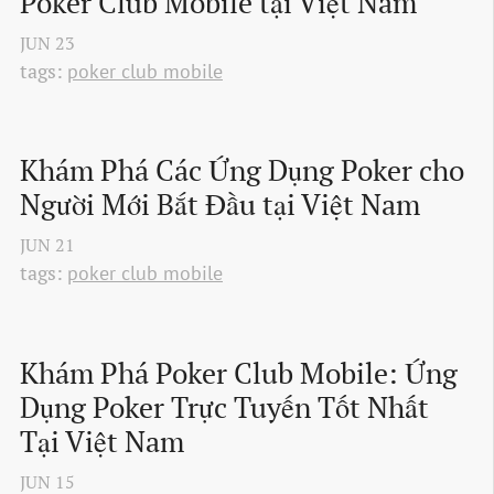
Poker Club Mobile tại Việt Nam
JUN
23
tags:
poker club mobile
Khám Phá Các Ứng Dụng Poker cho 
Người Mới Bắt Đầu tại Việt Nam
JUN
21
tags:
poker club mobile
Khám Phá Poker Club Mobile: Ứng 
Dụng Poker Trực Tuyến Tốt Nhất 
Tại Việt Nam
JUN
15