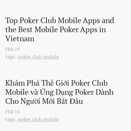
Top Poker Club Mobile Apps and 
the Best Mobile Poker Apps in 
Vietnam
FEB
19
tags:
poker club mobile
Khám Phá Thế Giới Poker Club 
Mobile và Ứng Dụng Poker Dành 
Cho Người Mới Bắt Đầu
FEB
18
tags:
poker club mobile