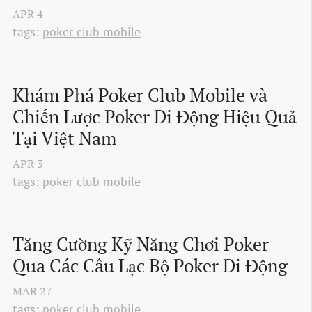
APR
4
tags:
poker club mobile
Khám Phá Poker Club Mobile và 
Chiến Lược Poker Di Động Hiệu Quả 
Tại Việt Nam
APR
3
tags:
poker club mobile
Tăng Cường Kỹ Năng Chơi Poker 
Qua Các Câu Lạc Bộ Poker Di Động
MAR
27
tags:
poker club mobile