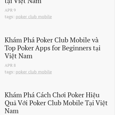
tại Việt Nam
APR
9
tags:
poker club mobile
Khám Phá Poker Club Mobile và 
Top Poker Apps for Beginners tại 
Việt Nam
APR
8
tags:
poker club mobile
Khám Phá Cách Chơi Poker Hiệu 
Quả Với Poker Club Mobile Tại Việt 
Nam